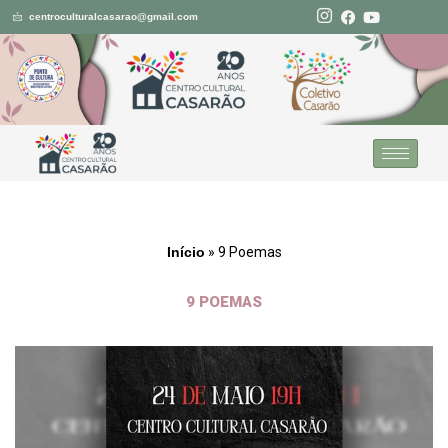
centroculturalcasarao@gmail.com
Pular
para
o
conteúdo
Início
»
9 Poemas
9 POEMAS