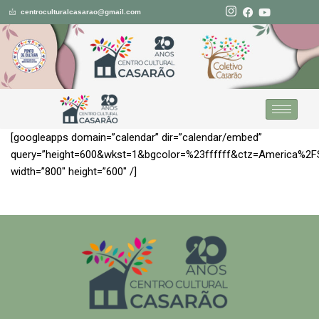
centroculturalcasarao@gmail.com
Pular
para
o
conteúdo
[googleapps domain=”calendar” dir=”calendar/embed”
query=”height=600&wkst=1&bgcolor=%23ffffff&ctz=Ameri
width=”800″ height=”600″ /]