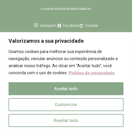
A CASA DE CULTURA DE BARÃO GERALDO
Instagram
Facebook
Youtube
INSTITUCIONAL
Valorizamos a sua privacidade
TERRITÓRIO DA INFÂNCIA
ARTES DA CENA
Usamos cookies para melhorar sua experiência de
ARTES MANUAIS
ARTES MUSICAIS
CULTURAS POPULARES
AGROECOLOGIA
navegação, veicular anúncios ou conteúdo personalizado e
analisar nosso tráfego. Ao clicar em “Aceitar tudo”, você
CONTATO
concorda com o uso de cookies.
Política de privacidade
centroculturalcasarao@gmail.com
Aceitar tudo
COPYRIGHT © TODOS OS DIREITOS RESERVADOS
Customizar
CONHEÇA NOSSA POLÍTICA DE PRIVACIDADE
Rejeitar tudo
DESENVOLVIDO POR iDesign