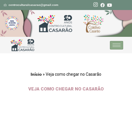
centroculturalcasarao@gmail.com
Pular
para
o
conteúdo
Início
»
Veja como chegar no Casarão
VEJA COMO CHEGAR NO CASARÃO