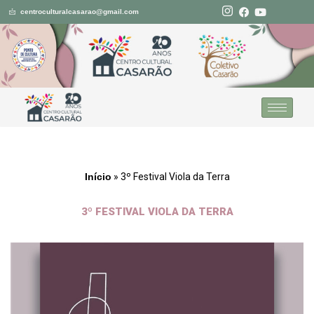
centroculturalcasarao@gmail.com
Pular
para
o
conteúdo
Início
»
3º Festival Viola da Terra
3º FESTIVAL VIOLA DA TERRA