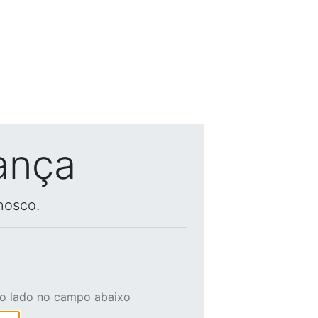
ança
nosco.
ao lado no campo abaixo