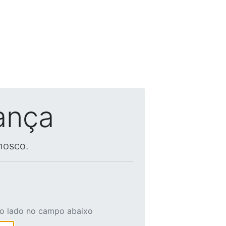
ança
nosco.
ao lado no campo abaixo