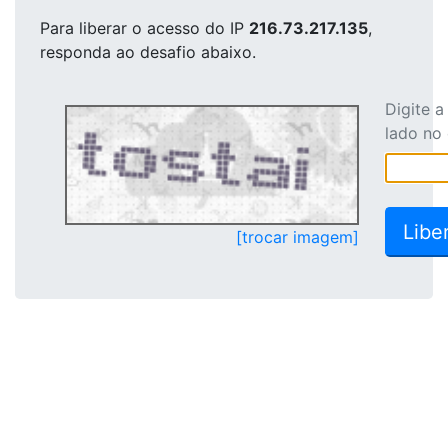
Para liberar o acesso
do IP
216.73.217.135
,
responda ao desafio abaixo.
Digite 
lado no
[trocar imagem]