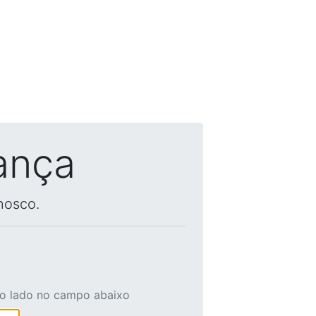
ança
nosco.
ao lado no campo abaixo